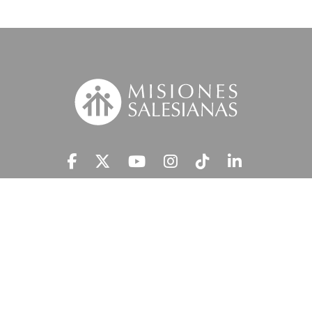
Suscríbete a nuestra MSnews
He leído y acepto la
Información Legal.
MISIONES SALESIANAS tratará tus datos personales con el fin de atender