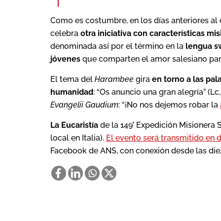
Como es costumbre, en los días anteriores al 
celebra
otra iniciativa con características mi
denominada así por el término en la
lengua sw
jóvenes
que comparten el amor salesiano para
El tema del
Harambee
gira
en torno a las pal
humanidad
: “Os anuncio una gran alegría” (Lc, 
Evangelii Gaudium
: “¡No nos dejemos robar la
La Eucaristía
de la 149° Expedición Misionera 
local en Italia).
El evento será transmitido en d
Facebook de ANS, con conexión desde las die