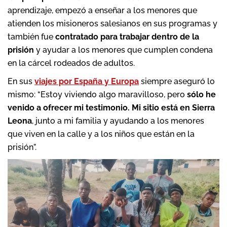
aprendizaje, empezó a enseñar a los menores que
atienden los misioneros salesianos en sus programas y
también fue
contratado para trabajar dentro de la
prisión
y ayudar a los menores que cumplen condena
en la cárcel rodeados de adultos.
En sus
viajes por España y Europa
siempre aseguró lo
mismo: “Estoy viviendo algo maravilloso, pero
sólo he
venido a ofrecer mi testimonio.
Mi sitio está en Sierra
Leona
, junto a mi familia y ayudando a los menores
que viven en la calle y a los niños que están en la
prisión”.