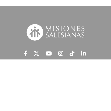
Suscríbete a nuestra MSnews
He leído y acepto la
Información Legal.
MISIONES SALESIANAS tratará tus datos personales con el fin de atender
tu petición y prestar el servicio solicitado, así como enviarte newsletters,