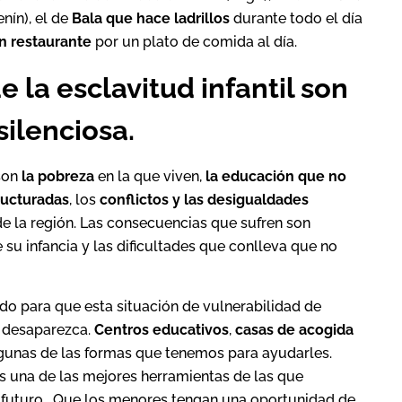
nín), el de
Bala que hace ladrillos
durante todo el día
n restaurante
por un plato de comida al día.
 la esclavitud infantil son
ilenciosa.
 son
la pobreza
en la que viven,
la educación que no
ructuradas
, los
conflictos y las desigualdades
e la región. Las consecuencias que sufren son
 su infancia y las dificultades que conlleva que no
 para que esta situación de vulnerabilidad de
o desaparezca.
Centros educativos
,
casas de acogida
gunas de las formas que tenemos para ayudarles.
 una de las mejores herramientas de las que
futuro. Que los menores tengan una oportunidad de