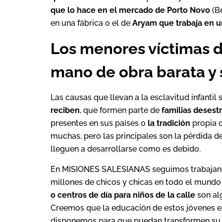
que lo hace en el mercado de Porto Novo
(Be
en una fábrica o el de
Aryam que trabaja en u
Los menores víctimas de
mano de obra barata y s
Las causas que llevan a la esclavitud infantil
reciben
, que formen parte de
familias desest
presentes en sus países o
la tradición
propia d
muchas, pero las principales son la pérdida de
lleguen a desarrollarse como es debido.
En MISIONES SALESIANAS seguimos trabajando
millones de chicos y chicas en todo el mund
o centros de día para niños de la calle
son al
Creemos que la educación de estos jóvenes es
disponemos para que puedan transformen su 