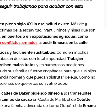
 seguir trabajando para acabar con esta
en pleno siglo XXI la esclavitud existe
. Más de 9
imas de la esclavitud infantil. Niños y niñas que son
s, en puertos o en explotaciones agrícolas, como
n conflictos armados
, a pedir limosna en la calle.
ciosa y fácilmente sustituibles
. Como en muchos
 abusan de ellos con total impunidad.
Trabajan
eciben malos tratos
y en numerosas ocasiones
enudo sus familias fueron engañadas para que sus hijos
fancia normal y que puedan disfrutar de ella. Como no
scientes de que estos son vulnerados.
 calles de Dakar pidiendo dinero
a los transeúntes.
un campo de cacao
en Costa de Marfil, el de
Colette
de una familia adinerada de Lomé (Togo), el de
Emanu