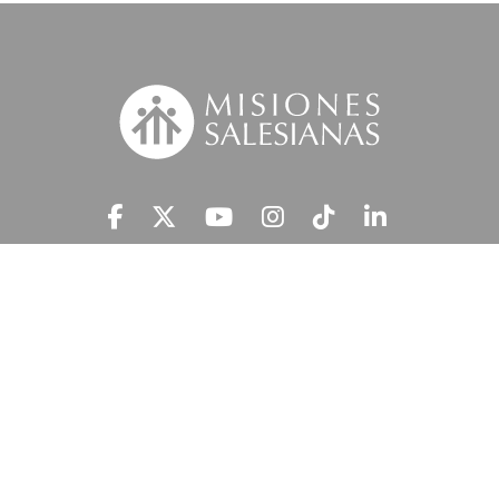
Suscríbete a nuestra MSnews
He leído y acepto la
Información Legal.
MISIONES SALESIANAS tratará tus datos personales con el fin de atender
tu petición y prestar el servicio solicitado, así como enviarte newsletters,
campañas e iniciativas similares de la entidad a través de cualquier medio