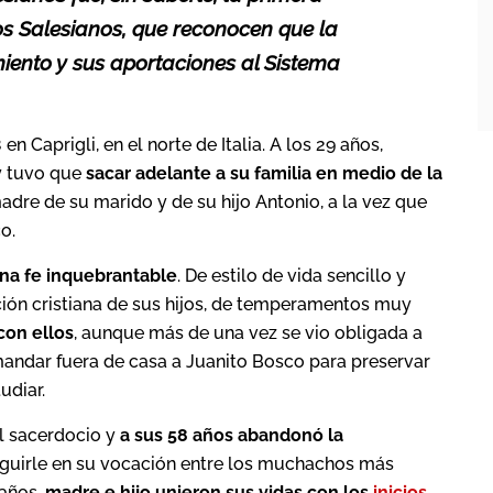
s Salesianos, que reconocen que la
ento y sus aportaciones al Sistema
en Caprigli, en el norte de Italia. A los 29 años,
y tuvo que
sacar adelante a su familia en medio de la
madre de su marido y de su hijo Antonio, a la vez que
o.
 una fe inquebrantable
. De estilo de vida sencillo y
ión cristiana de sus hijos, de temperamentos muy
con ellos
, aunque más de una vez se vio obligada a
andar fuera de casa a Juanito Bosco para preservar
udiar.
l sacerdocio y
a sus 58 años abandonó la
seguirle en su vocación entre los muchachos más
 años,
madre e hijo unieron sus vidas con los
inicios