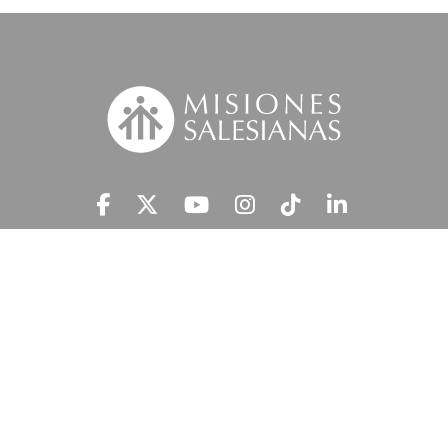
Suscríbete a nuestra MSnews
He leído y acepto la
Información Legal.
MISIONES SALESIANAS tratará tus datos personales con el fin de atender
tu petición y prestar el servicio solicitado, así como enviarte newsletters,