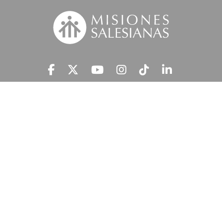
Suscríbete a nuestra MSnews
He leído y acepto la
Información Legal.
MISIONES SALESIANAS tratará tus datos personales con el fin de atender
tu petición y prestar el servicio solicitado, así como enviarte newsletters,
campañas e iniciativas similares de la entidad a través de cualquier medio
multicanal. Tus datos personales no se comunicarán a terceros. En
'Información Legal’ se indica cómo puedes ejercer tus derechos de