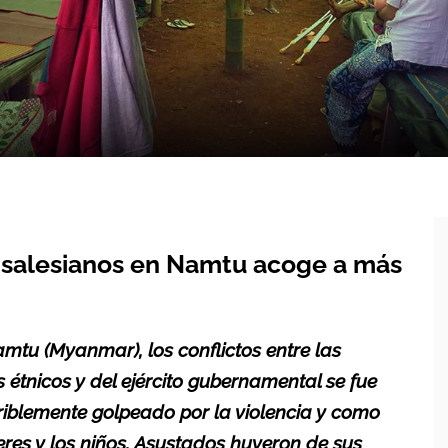
s salesianos en Namtu acoge a más
amtu (
Myanmar
), los
conflictos
entre las
étnicos y del ejército gubernamental se fue
rriblemente golpeado por la violencia y como
res y los niños. Asustados huyeron de sus