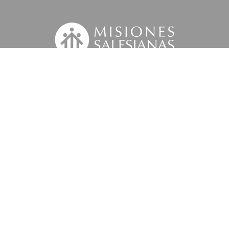
Suscríbete a nuestra MSnews
la
Información Legal.
 tus datos personales con el fin de atender tu petición y prestar el servicio sol
iciativas similares de la entidad a través de cualquier medio multicanal. Tus da
 'Información Legal’ se indica cómo puedes ejercer tus derechos de acceso, recti