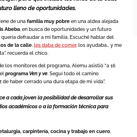
uturo lleno de oportunidades.
iene de una
familia muy pobre
en una aldea alejada
dis Abeba
, en busca de oportunidades y un futuro
 quería defraudar a mi familia. Escuché hablar del
ños de la calle
,
les daba de comer
, los ayudaba… y me
a”, recuerda el chico.
de los monitores del programa, Alemu asistió “a 16
 el
programa
Ven y ve
. Seguí todo el camino
z
de haber cerrado una dura etapa de mi vida”.
e a cada joven la posibilidad de desarrollar sus
udios académicos o a la formación técnica para
alurgia, carpintería, cocina y trabajo en cuero
.