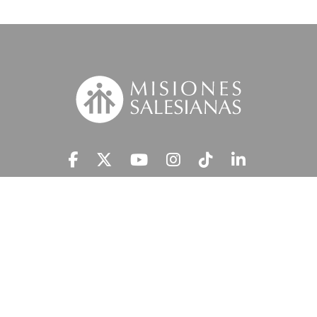
Suscríbete a nuestra MSnews
He leído y acepto la
Información Legal.
MISIONES SALESIANAS tratará tus datos personales con el fin de atender