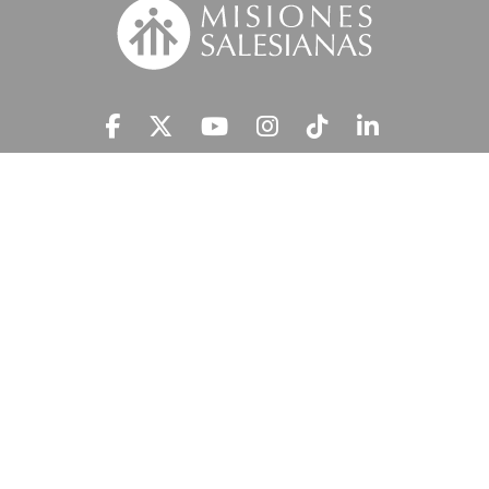
Suscríbete a nuestra MSnews
He leído y acepto la
Información Legal.
MISIONES SALESIANAS tratará tus datos personales con el fin de atender
tu petición y prestar el servicio solicitado, así como enviarte newsletters,
campañas e iniciativas similares de la entidad a través de cualquier medio
multicanal. Tus datos personales no se comunicarán a terceros. En
'Información Legal’ se indica cómo puedes ejercer tus derechos de
acceso, rectificación, supresión, limitación, portabilidad y oposición.
c/ Ferraz 81, 28008 Madrid
914 313 313