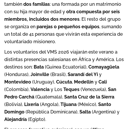
también
dos familias
: una formada por un matrimonio
con su hija mayor de edad y
otra compuesta por seis
miembros, incluidos dos menores
. El resto del grupo
se organiza en
parejas o pequeños equipos
, sumando
un total de 41 personas que vivirán esta experiencia de
voluntariado misionero.
Los voluntarios del VMS 2026 viajarán este verano a
distintas presencias salesianas en África y América. Los
destinos son:
Bata
(Guinea Ecuatorial),
Comayagüela
(Honduras),
Joinville
(Brasil),
Sarandí del Yi
y
Montevideo
(Uruguay),
Cúcuta
,
Medellín
y
Cali
(Colombia),
Valencia
y Los
Teques
(Venezuela),
San
Pedro Carchá
(Guatemala),
Santa Cruz de la Sierra
(Bolivia),
Lixeria
(Angola),
Tijuana
(México),
Santo
Domingo
(República Dominicana),
Salta
(Argentina) y
Alejandría
(Egipto).