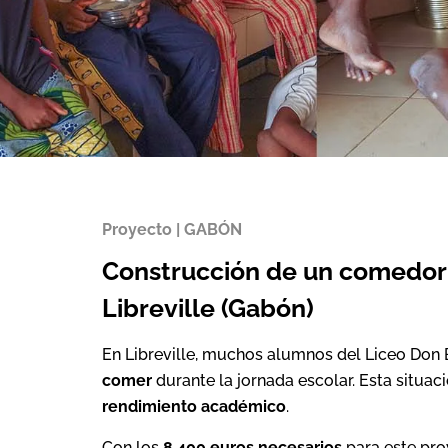
Proyecto | GABÓN
Construcción de un comedor
Libreville (Gabón)
En Libreville, muchos alumnos del Liceo Don
comer
durante la jornada escolar. Esta situac
rendimiento académico
.
Con los
8.400 euros necesarios
para este pro