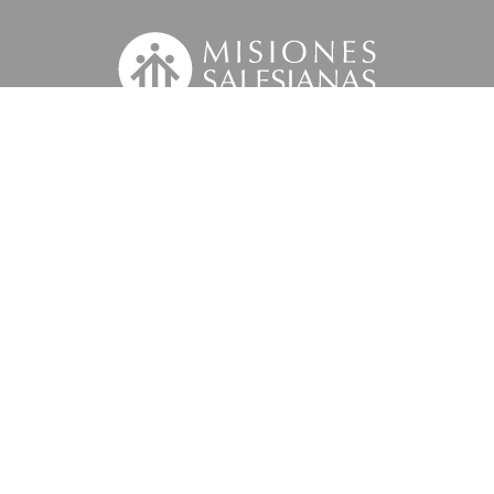
Suscríbete a nuestra MSnews
la
Información Legal.
 tus datos personales con el fin de atender tu petición y prestar el servicio sol
iciativas similares de la entidad a través de cualquier medio multicanal. Tus da
 'Información Legal’ se indica cómo puedes ejercer tus derechos de acceso, recti