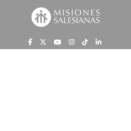
Suscríbete a nuestra MSnews
He leído y acepto la
Información Legal.
MISIONES SALESIANAS tratará tus datos personales con el fin de atender
tu petición y prestar el servicio solicitado, así como enviarte newsletters,
campañas e iniciativas similares de la entidad a través de cualquier medio
multicanal. Tus datos personales no se comunicarán a terceros. En
'Información Legal’ se indica cómo puedes ejercer tus derechos de