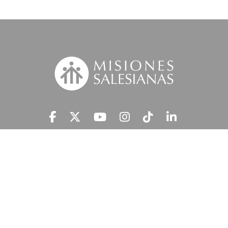
Suscríbete a nuestra MSnews
He leído y acepto la
Información Legal.
MISIONES SALESIANAS tratará tus datos personales con el fin de atender