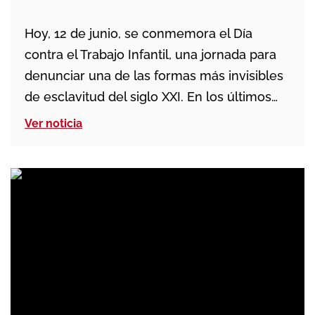
Hoy, 12 de junio, se conmemora el Día
contra el Trabajo Infantil, una jornada para
denunciar una de las formas más invisibles
de esclavitud del siglo XXI. En los últimos
años se han logrado avances y las cifras
Ver noticia
han descendido, pero no podemos
conformarnos: casi 138 millones de
menores siguen trabajando en el mundo y
[…]