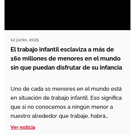
12 junio, 2025
El trabajo infantil esclaviza a más de
160 millones de menores en el mundo
sin que puedan disfrutar de su infancia
Uno de cada 10 menores en el mundo está
en situación de trabajo infantil. Eso significa
que si no conocemos a ningún menor a
nuestro alrededor que trabaje, habrá
lugares en los que la mayoría de ellos lo
Ver noticia
hagan… Las causas de esta lacra social, la