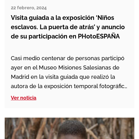
22 febrero, 2024
Visita guiada a la exposición ‘Niños
esclavos. La puerta de atrás’ y anuncio
de su participación en PHotoESPAÑA
Casi medio centenar de personas participó
ayer en el Museo Misiones Salesianas de
Madrid en la visita guiada que realizó la
autora de la exposición temporal fotográfica
Niños esclavos. La puerta de atrás. La
Ver noticia
periodista y fotógrafa documental Ana
Palacios (Zaragoza, 1972) agradeció “el
interés, el cuidado y el respeto que el
Museo Misiones Salesianas […]