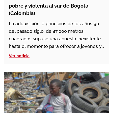
pobre y violenta al sur de Bogotá
(Colombia)
La adquisición, a principios de los años 90
del pasado siglo, de 47.000 metros
cuadrados supuso una apuesta inexistente
hasta el momento para ofrecer a jóvenes y
adultos en situación de alto riesgo social
Ver noticia
programas educativos, sociales y de
promoción popular. El objetivo era
vincularlos dignamente al mundo laboral y
comprometerlos en la transformación de […]