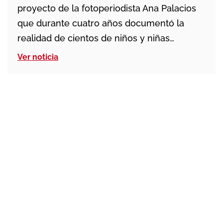
proyecto de la fotoperiodista Ana Palacios
que durante cuatro años documentó la
realidad de cientos de niños y niñas
víctimas de la esclavitud en países como
Ver noticia
Gabón, Togo y Benín. La muestra es un
recorrido de cómo esos menores son
ayudados y acompañados en su proceso de
[…]