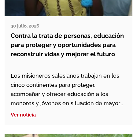
30 julio, 2026
Contra la trata de personas, educación
para proteger y oportunidades para
reconstruir vidas y mejorar el futuro
Los misioneros salesianos trabajan en los
cinco continentes para proteger,
acompañar y ofrecer educación a los
menores y jóvenes en situación de mayor
vulnerabilidad. Prevenir la trata, proteger a
Ver noticia
las víctimas y acompañarlas en procesos de
recuperación que no terminan cuando una