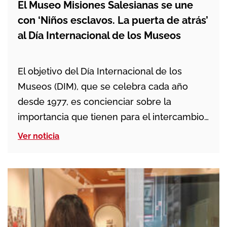
El Museo Misiones Salesianas se une
con ‘Niños esclavos. La puerta de atrás’
al Día Internacional de los Museos
El objetivo del Día Internacional de los
Museos (DIM), que se celebra cada año
desde 1977, es concienciar sobre la
importancia que tienen para el intercambio
cultural, el enriquecimiento de las culturas,
Ver noticia
así como para el desarrollo de la
comprensión mutua, de la colaboración y
de la paz entre los pueblos. El lema de este
[…]