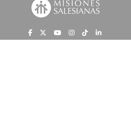
Suscríbete a nuestra MSnews
He leído y acepto la
Información Legal.
MISIONES SALESIANAS tratará tus datos personales con el fin de atender
tu petición y prestar el servicio solicitado, así como enviarte newsletters,
campañas e iniciativas similares de la entidad a través de cualquier medio
multicanal. Tus datos personales no se comunicarán a terceros. En
'Información Legal’ se indica cómo puedes ejercer tus derechos de
acceso, rectificación, supresión, limitación, portabilidad y oposición.
c/ Ferraz 81, 28008 Madrid
914 313 313