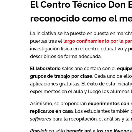
El Centro Técnico Don 
reconocido como el me
La iniciativa se ha puesto en puesta en march
puertas tras el
largo confinamiento por la p
investigación física en el centro educativo y
p
describirlos de forma adecuada.
El laboratorio
salesiano contará con el
equipa
grupos de trabajo por clase
. Cada uno de ell
aplicaciones gratuitas. El éxito de esta iniciat
experimentos en el aula y luego los alumnos l
Asimismo, se propondrán
experimentos con m
replicarlos en casa
. Los estudiantes también 
softwares
para la recopilación, el análisis y l
Physlab
no sólo
beneficiará a los 120 jóvenes