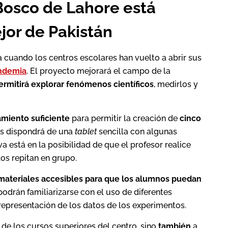
Bosco de Lahore está
jor de Pakistán
a cuando los centros escolares han vuelto a abrir sus
andemia
. El proyecto mejorará el campo de la
ermitirá explorar fenómenos científicos
, medirlos y
miento suficiente
para permitir la creación de
cinco
os dispondrá de una
tablet
sencilla con algunas
iva está en la posibilidad de que el profesor realice
os repitan en grupo.
ateriales accesibles para que los alumnos puedan
podrán familiarizarse con el uso de diferentes
a representación de los datos de los experimentos.
de los cursos superiores del centro, sino
también
a