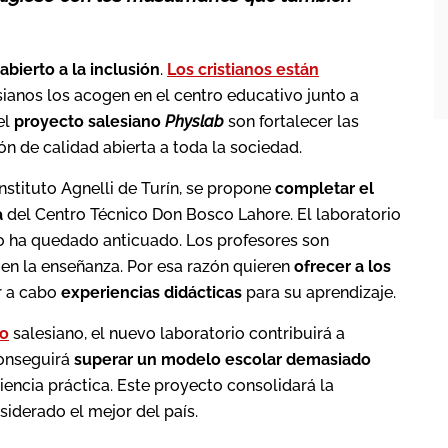
bierto a la inclusión
.
Los cristianos están
esianos los acogen en el centro educativo junto a
el
proyecto salesiano
Physlab
son fortalecer las
ón de calidad abierta a toda la sociedad.
Instituto Agnelli de Turín, se propone
completar el
a
del Centro Técnico Don Bosco Lahore. El laboratorio
o ha quedado anticuado. Los profesores son
 en la enseñanza. Por esa razón quieren
ofrecer a los
r a cabo
experiencias didácticas
para su aprendizaje.
vo
salesiano, el nuevo laboratorio contribuirá a
conseguirá
superar un modelo escolar
demasiado
iencia práctica. Este proyecto consolidará la
nsiderado el mejor del país.