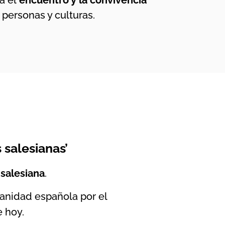
a el
encuentro y la convivencia
 personas y culturas.
 salesianas’
 salesiana
.
sianidad española por el
 hoy.