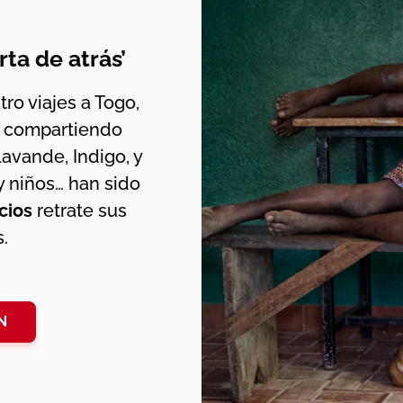
rta de atrás’
ro viajes a Togo,
s compartiendo
Lavande, Indigo, y
y niños… han sido
cios
retrate sus
.
N