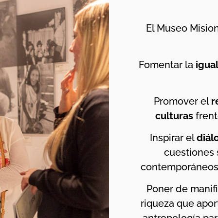
El Museo Misio
Fomentar la
igua
Promover el
r
culturas
frent
Inspirar el
diálo
cuestiones 
contemporáneos y
Poner de manifi
riqueza que apor