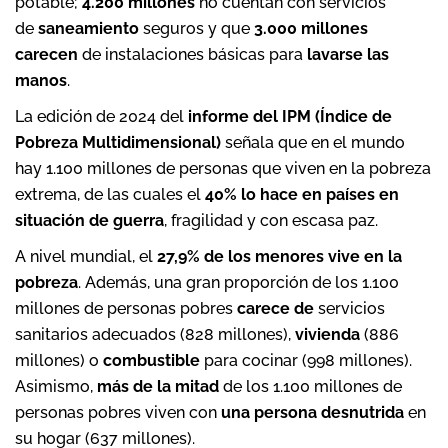
potable;
4.200 millones
no cuentan con servicios
de
saneamiento
seguros y que
3.000 millones
carecen
de instalaciones básicas para
lavarse las
manos
.
La edición de 2024 del
informe del IPM (Índice de
Pobreza Multidimensional)
señala que en el mundo
hay 1.100 millones de personas que viven en la pobreza
extrema, de las cuales el
40% lo hace en países en
situación de guerra
, fragilidad y con escasa paz.
A nivel mundial, el
27,9% de los menores vive en la
pobreza
. Además, una gran proporción de los 1.100
millones de personas pobres
carece de
servicios
sanitarios adecuados (828 millones),
vivienda
(886
millones) o
combustible
para cocinar (998 millones).
Asimismo,
más de la mitad
de los 1.100 millones de
personas pobres viven con
una persona desnutrida
en
su hogar (637 millones).