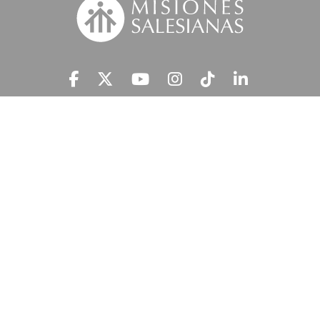
Suscríbete a nuestra MSnews
He leído y acepto la
Información Legal.
MISIONES SALESIANAS tratará tus datos personales con el fin de atender
tu petición y prestar el servicio solicitado, así como enviarte newsletters,
campañas e iniciativas similares de la entidad a través de cualquier medio
multicanal. Tus datos personales no se comunicarán a terceros. En
'Información Legal’ se indica cómo puedes ejercer tus derechos de
acceso, rectificación, supresión, limitación, portabilidad y oposición.
c/ Ferraz 81, 28008 Madrid
914 313 313