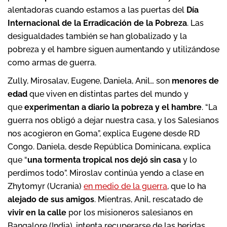
alentadoras cuando estamos a las puertas del
Día
Internacional de la Erradicación de la Pobreza
. Las
desigualdades también se han globalizado y la
pobreza y el hambre siguen aumentando y utilizándose
como armas de guerra.
Zully, Mirosalav, Eugene, Daniela, Anil… son
menores de
edad
que viven en distintas partes del mundo y
que
experimentan a diario la pobreza y el hambre
. “La
guerra nos obligó a dejar nuestra casa, y los Salesianos
nos acogieron en Goma”, explica Eugene desde RD
Congo. Daniela, desde República Dominicana, explica
que “
una
tormenta tropical
nos dejó sin casa
y lo
perdimos todo”. Miroslav continúa yendo a clase en
Zhytomyr (Ucrania)
en medio de la guerra
, que lo ha
alejado
de sus amigos
. Mientras, Anil, rescatado de
vivir en la calle
por los misioneros salesianos en
Bangalore (India), intenta recuperarse de las heridas