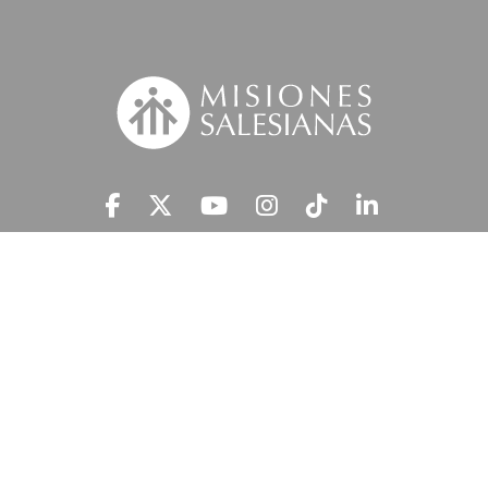
Suscríbete a nuestra MSnews
He leído y acepto la
Información Legal.
MISIONES SALESIANAS tratará tus datos personales con el fin de atender
tu petición y prestar el servicio solicitado, así como enviarte newsletters,
campañas e iniciativas similares de la entidad a través de cualquier medio