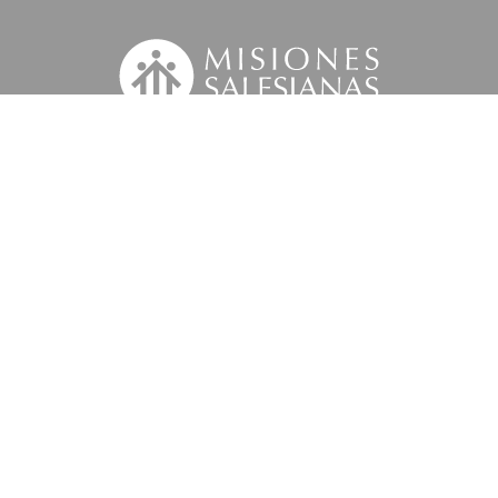
Suscríbete a nuestra MSnews
la
Información Legal.
 tus datos personales con el fin de atender tu petición y prestar el servicio sol
iciativas similares de la entidad a través de cualquier medio multicanal. Tus da
 'Información Legal’ se indica cómo puedes ejercer tus derechos de acceso, recti