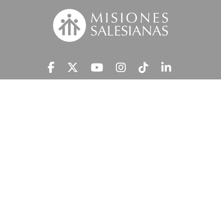
Suscríbete a nuestra MSnews
He leído y acepto la
Información Legal.
MISIONES SALESIANAS tratará tus datos personales con el fin de atender
tu petición y prestar el servicio solicitado, así como enviarte newsletters,
campañas e iniciativas similares de la entidad a través de cualquier medio
multicanal. Tus datos personales no se comunicarán a terceros. En
'Información Legal’ se indica cómo puedes ejercer tus derechos de
acceso, rectificación, supresión, limitación, portabilidad y oposición.