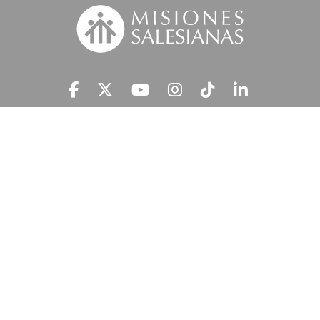
Suscríbete a nuestra MSnews
He leído y acepto la
Información Legal.
MISIONES SALESIANAS tratará tus datos personales con el fin de atender
tu petición y prestar el servicio solicitado, así como enviarte newsletters,
campañas e iniciativas similares de la entidad a través de cualquier medio
multicanal. Tus datos personales no se comunicarán a terceros. En
'Información Legal’ se indica cómo puedes ejercer tus derechos de
acceso, rectificación, supresión, limitación, portabilidad y oposición.