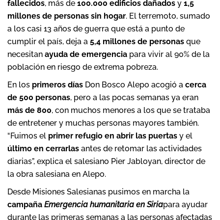
fallecidos
, más de
100.000 edificios dañados
y
1,5
millones de personas sin hogar
. El terremoto, sumado
a los casi 13 años de guerra que está a punto de
cumplir el país, deja a
5,4 millones de personas
que
necesitan
ayuda de emergencia
para vivir al 90% de la
población en riesgo de extrema pobreza.
En los
primeros días
Don Bosco Alepo acogió a
cerca
de 500 personas
, pero a las pocas semanas ya eran
más de 800
, con muchos menores a los que se trataba
de entretener y muchas personas mayores también.
“Fuimos el
primer refugio en abrir
las puertas
y el
último en cerrarlas
antes de retomar las actividades
diarias”, explica el salesiano Pier Jabloyan, director de
la obra salesiana en Alepo.
Desde Misiones Salesianas pusimos en marcha la
campaña
Emergencia humanitaria en Siria
para ayudar
durante las primeras semanas a las personas afectadas