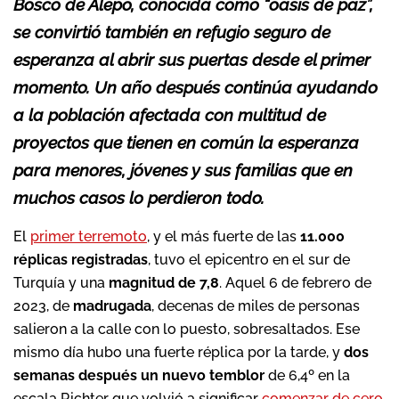
Bosco de Alepo, conocida como “oasis de paz”,
se convirtió también en refugio seguro de
esperanza al abrir sus puertas desde el primer
momento. Un año después continúa ayudando
a la población afectada con multitud de
proyectos que tienen en común la esperanza
para menores, jóvenes y sus familias que en
muchos casos lo perdieron todo.
El
primer terremoto
, y el más fuerte de las
11.000
réplicas registradas
, tuvo el epicentro en el sur de
Turquía y una
magnitud de 7,8
. Aquel 6 de febrero de
2023, de
madrugada
, decenas de miles de personas
salieron a la calle con lo puesto, sobresaltados. Ese
mismo día hubo una fuerte réplica por la tarde, y
dos
semanas después un nuevo temblor
de 6,4º en la
escala Richter que volvió a significar
comenzar de cero