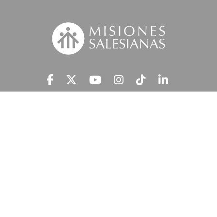
Suscríbete a nuestra MSnews
He leído y acepto la
Información Legal.
MISIONES SALESIANAS tratará tus datos personales con el fin de atender
tu petición y prestar el servicio solicitado, así como enviarte newsletters,
campañas e iniciativas similares de la entidad a través de cualquier medio
multicanal. Tus datos personales no se comunicarán a terceros. En