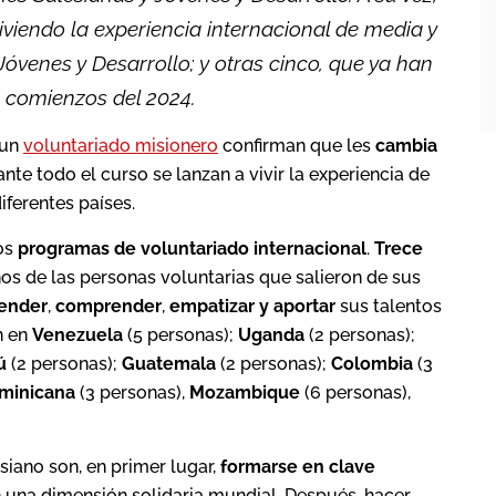
viendo la experiencia internacional de media y
Jóvenes y Desarrollo; y otras cinco, que ya han
 a comienzos del 2024.
 un
voluntariado misionero
confirman que les
cambia
te todo el curso se lanzan a vivir la experiencia de
iferentes países.
los
programas de voluntariado internacional
.
Trece
nos de las personas voluntarias que salieron de sus
ender
,
comprender
,
empatizar
y aportar
sus talentos
n en
Venezuela
(5 personas);
Uganda
(2 personas);
ú
(2 personas);
Guatemala
(2 personas);
Colombia
(3
minicana
(3 personas),
Mozambique
(6 personas),
siano son, en primer lugar,
formarse en clave
 una dimensión solidaria mundial. Después, hacer