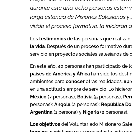
durante este año, ocho personas están vi
larga estancia de Misiones Salesianas y 
vivido el proceso formativo, la iniciarán
Los
testimonios
de las personas que realizan
la vida
. Después de un proceso formativo duran
servicio en proyectos sociales salesianos de d
En este año, 40 personas han participado de 
países de América y África
han sido los desti
ambientes para
conocer
otras realidades,
apr
en una actitud siempre de servicio.
Lo hiciero
México
(7 personas);
Bolivia
(5 personas);
Per
personas);
Angola
(2 personas);
República
Do
Argentina
(1 persona) y
Nigeria
(2 personas).
Los objetivos
del Voluntariado Misionero Sale
humana y cristiana
para proyectar la vida con