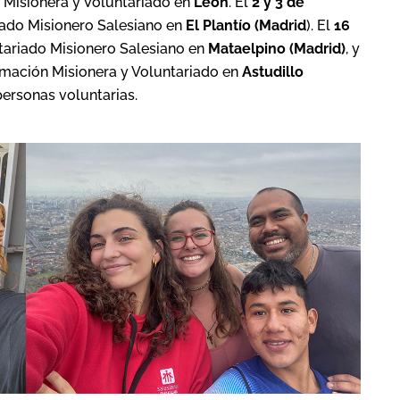
n Misionera y Voluntariado en
León
. El
2 y 3 de
riado Misionero Salesiano en
El Plantío (Madrid
). El
16
tariado Misionero Salesiano en
Mataelpino (Madrid)
, y
imación Misionera y Voluntariado en
Astudillo
personas voluntarias.