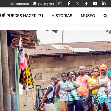
contacto
914 313 313
UÉ PUEDES HACER TÚ
HISTORIAS
MUSEO
ue
s