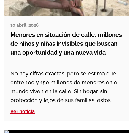
10 abril, 2026
Menores en situación de calle: millones
de niños y niñas invisibles que buscan
una oportunidad y una nueva vida
No hay cifras exactas, pero se estima que
entre 100 y 150 millones de menores en el
mundo viven en la calle. Sin hogar, sin
protección y lejos de sus familias, estos
niños y niñas sobreviven en contextos
Ver noticia
marcados por la pobreza, la violencia y la
falta de oportunidades. Son menores