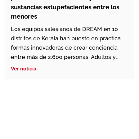
sustancias estupefacientes entre los
menores
Los equipos salesianos de DREAM en 10
distritos de Kerala han puesto en práctica
formas innovadoras de crear conciencia
entre más de 2.600 personas. Adultos y
menores han tomado conciencia sobre el
Ver noticia
impacto adverso del tabaco en la salud y en
el planeta. Thiruvananthapuram, Kollam,
Kottayam, Ernakulam, Thrissur, Alappuzha,
Kozhikode, Kannur, Wayanad y Kasaragod
acogieron diversas […]