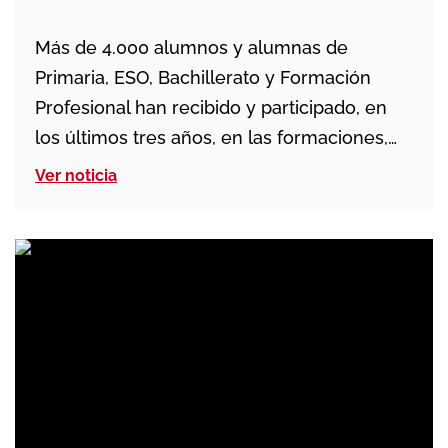
Más de 4.000 alumnos y alumnas de
Primaria, ESO, Bachillerato y Formación
Profesional han recibido y participado, en
los últimos tres años, en las formaciones,
talleres y jornadas sobre educación
Ver noticia
emocional, por parte de MISIONES
SALESIANAS, los y las agentes educativos
del centro de Salesianos Deusto y el Centro
de Estudios Almi, la Asociación AVIFES, […]