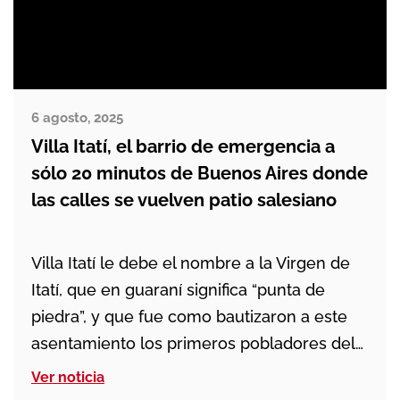
6 agosto, 2025
Villa Itatí, el barrio de emergencia a
sólo 20 minutos de Buenos Aires donde
las calles se vuelven patio salesiano
Villa Itatí le debe el nombre a la Virgen de
Itatí, que en guaraní significa “punta de
piedra”, y que fue como bautizaron a este
asentamiento los primeros pobladores del
norte de Argentina a mediados del siglo
Ver noticia
pasado. Tiene mucha población desplazada