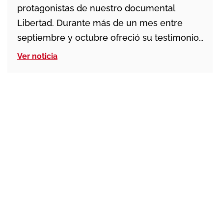
protagonistas de nuestro documental
Libertad. Durante más de un mes entre
septiembre y octubre ofreció su testimonio
de esperanza y de redención en más de
Ver noticia
una veintena de ciudades españolas y
europeas dentro de la campaña Inocencia
entre rejas. Su serenidad y su actitud de
perdón frente a […]