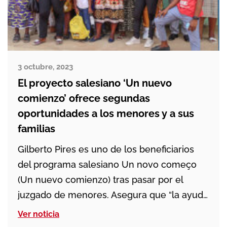
3 octubre, 2023
El proyecto salesiano ‘Un nuevo
comienzo’ ofrece segundas
oportunidades a los menores y a sus
familias
Gilberto Pires es uno de los beneficiarios
del programa salesiano Un novo começo
(Un nuevo comienzo) tras pasar por el
juzgado de menores. Asegura que “la ayuda
que he recibido de los Salesianos me hace
Ver noticia
pensar que esto ya no es un proyecto, es la