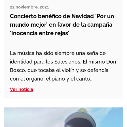
22 noviembre, 2021
Concierto benéfico de Navidad ‘Por un
mundo mejor’ en favor de la campaña
‘Inocencia entre rejas’
La música ha sido siempre una seña de
identidad para los Salesianos. El mismo Don
Bosco, que tocaba el violín y se defendía
con el órgano, el piano y el canto
gregoriano, fue el primer profesor de los
Ver noticia
chicos del Oratorio en Valdocco. Sobre la
importancia de la música y la alegría que
contagiaba a […]