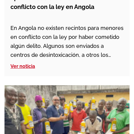
conflicto con la ley en Angola
En Angola no existen recintos para menores
en conflicto con la ley por haber cometido
algún delito. Algunos son enviados a
centros de desintoxicación, a otros los
atienden los servicios sociales y muchos
Ver noticia
vuelven a la calle y delinquen al poco
tiempo. La peculiaridad del programa
salesiano Un novo começo es que los
misioneros salesianos […]