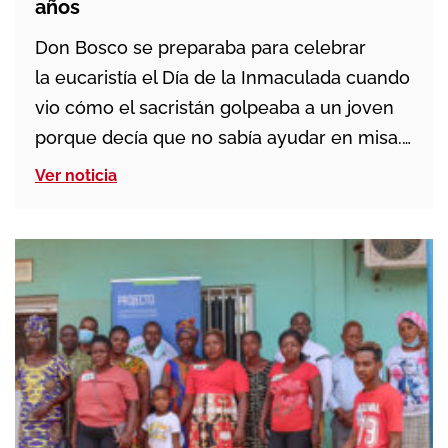
años
Don Bosco se preparaba para celebrar
la eucaristía el Día de la Inmaculada cuando
vio cómo el sacristán golpeaba a un joven
porque decía que no sabía ayudar en misa.
Don Bosco se conmovió y atendió al chico,
Ver noticia
huérfano y analfabeto de 16 años,
surgiendo una amistad gracias a una simple
frase: “¿Sabes silbar?”. El fundador […]