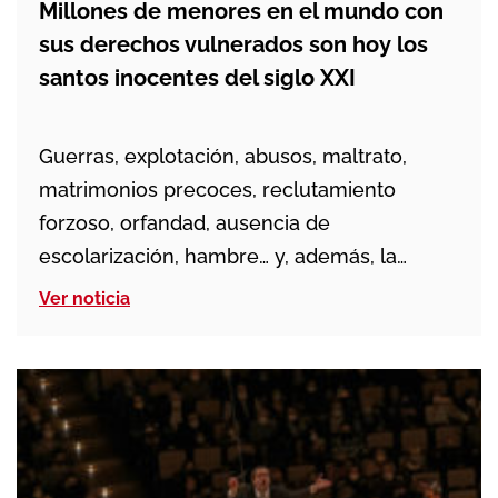
Millones de menores en el mundo con
sus derechos vulnerados son hoy los
santos inocentes del siglo XXI
Guerras, explotación, abusos, maltrato,
matrimonios precoces, reclutamiento
forzoso, orfandad, ausencia de
escolarización, hambre… y, además, la
pandemia decoronavirus. Estas son algunas
Ver noticia
de las lacras que afectan a la infancia en
riesgo en este siglo y que en muchos casos
se combinan para mayor sufrimiento de los
menores. En más de 130 países los
misioneros salesianos […]