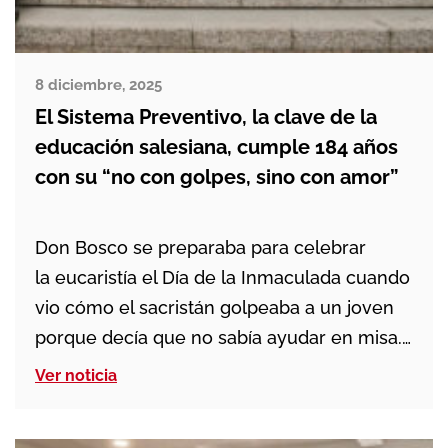
8 diciembre, 2025
El Sistema Preventivo, la clave de la
educación salesiana, cumple 184 años
con su “no con golpes, sino con amor”
Don Bosco se preparaba para celebrar
la eucaristía el Día de la Inmaculada cuando
vio cómo el sacristán golpeaba a un joven
porque decía que no sabía ayudar en misa.
Don Bosco se conmovió y atendió al chico,
Ver noticia
huérfano y analfabeto de 16 años,
surgiendo una amistad gracias a una simple