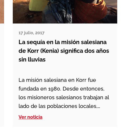
17 julio, 2017
La sequía en la misión salesiana
de Korr (Kenia) significa dos años
sin lluvias
La misión salesiana en Korr fue
fundada en 1980. Desde entonces,
los misioneros salesianos trabajan al
lado de las poblaciones locales,
especialmente las tribus Sambru y
Ver noticia
Rendire. Los retos son muchos y