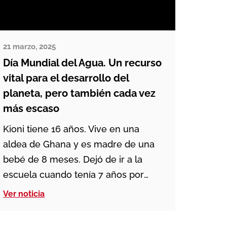
21 marzo, 2025
Día Mundial del Agua. Un recurso
vital para el desarrollo del
planeta, pero también cada vez
más escaso
Kioni tiene 16 años. Vive en una
aldea de Ghana y es madre de una
bebé de 8 meses. Dejó de ir a la
escuela cuando tenía 7 años por
cuidar a sus hermanos más
Ver noticia
pequeños y cada día tenía que
recorrer 5 kilómetros para conseguir