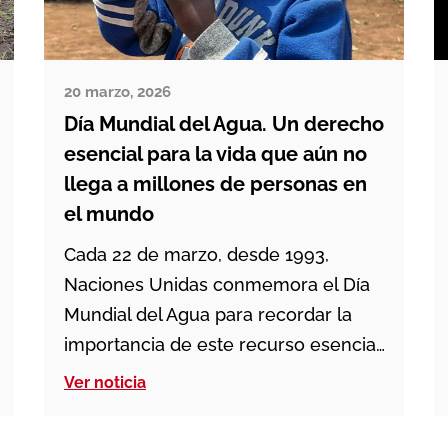
20 marzo, 2026
Día Mundial del Agua. Un derecho
esencial para la vida que aún no
llega a millones de personas en
el mundo
Cada 22 de marzo, desde 1993,
Naciones Unidas conmemora el Día
Mundial del Agua para recordar la
importancia de este recurso esencial
y alertar sobre la situación de
Ver noticia
millones de personas que todavía no
tienen acceso a agua potable. El