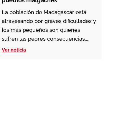
pueblos malgaches
La población de Madagascar está
atravesando por graves dificultades y
los más pequeños son quienes
sufren las peores consecuencias.
Los pueblos de Andafitrazo y Matsà
Ver noticia
son dos ejemplos del trabajo de los
misioneros salesianos en estos
momentos de pandemia, porque la
falta de empleo y de recursos se ha
traducido en un descenso de las […]