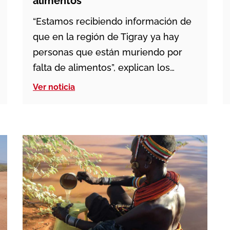
alimentos
“Estamos recibiendo información de
que en la región de Tigray ya hay
personas que están muriendo por
falta de alimentos”, explican los
misioneros salesianos desde Etiopía.
Ver noticia
“Los fallecimientos por falta de
medicinas es algo habitual, pero que
lleguen estas noticias de muertes
por hambre es muy preocupante”,
alertan. “La sequía, el aumento de
precios, la […]