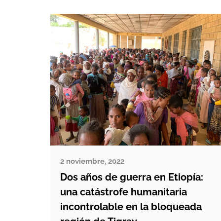
de calor o la degradación de los
recursos naturales amenazan la vida
y el futuro de miles de familias. Ante
esta […]
2 noviembre, 2022
Dos años de guerra en Etiopía:
una catástrofe humanitaria
incontrolable en la bloqueada