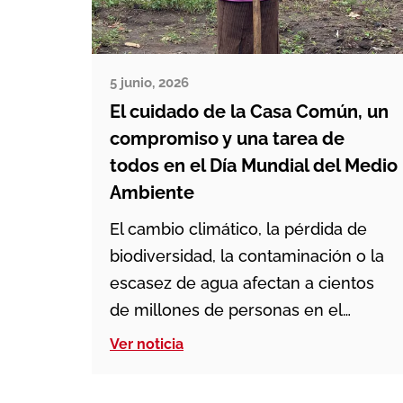
5 junio, 2026
El cuidado de la Casa Común, un
compromiso y una tarea de
todos en el Día Mundial del Medio
Ambiente
El cambio climático, la pérdida de
biodiversidad, la contaminación o la
escasez de agua afectan a cientos
de millones de personas en el
mundo, especialmente a las
Ver noticia
comunidades más vulnerables.
Sequías extremas, inundaciones, olas