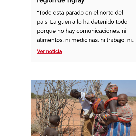
región de Tigray
“Todo está parado en el norte del
país. La guerra lo ha detenido todo
porque no hay comunicaciones, ni
alimentos, ni medicinas, ni trabajo, ni
funcionan los bancos…”, aseguran los
Ver noticia
Salesianos en Etiopía. La región de
Tigray vive incomunicada y
bloqueada desde hace dos años,
cuando comenzó el conflicto entre el
Gobierno Federal y el […]