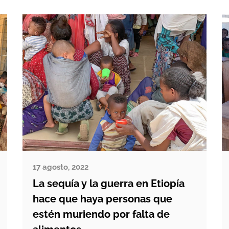
lema elegido este año es Donde
fluye el agua, crece la igualdad,
porque la crisis […]
17 agosto, 2022
La sequía y la guerra en Etiopía
hace que haya personas que
estén muriendo por falta de