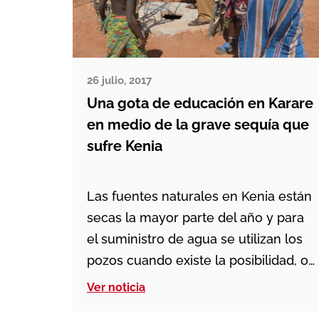
26 julio, 2017
Una gota de educación en Karare
en medio de la grave sequía que
sufre Kenia
Las fuentes naturales en Kenia están
secas la mayor parte del año y para
el suministro de agua se utilizan los
pozos cuando existe la posibilidad, o
lo contrario se usan tanques para
Ver noticia
recoger el agua de la lluvia, pero no