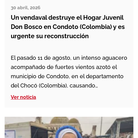
30 abril, 2026
Un vendaval destruye el Hogar Juvenil
Don Bosco en Condoto (Colombia) y es
urgente su reconstrucción
El pasado 11 de agosto, un intenso aguacero
acompañado de fuertes vientos azotó el
municipio de Condoto, en el departamento
del Chocó (Colombia), causando
importantes daños materiales en varias
Ver noticia
zonas de la localidad. En cuestión de
minutos, el vendaval arrasó con todo a su
paso, dejando a muchas familias y
comunidades en una situación de […]