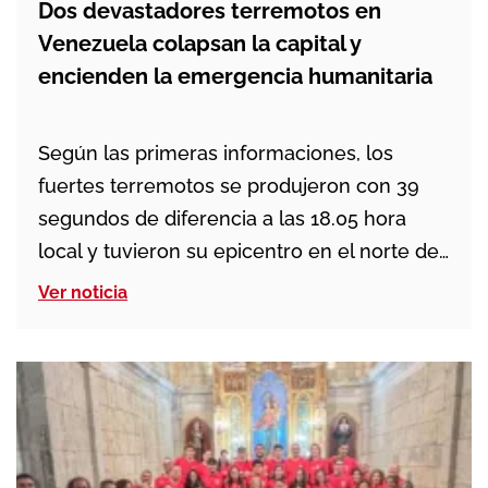
Dos devastadores terremotos en
Venezuela colapsan la capital y
encienden la emergencia humanitaria
Según las primeras informaciones, los
fuertes terremotos se produjeron con 39
segundos de diferencia a las 18.05 hora
local y tuvieron su epicentro en el norte del
país, en una zona próxima al eje Carabobo-
Ver noticia
Yaracuy. El Servicio Geológico de Estados
Unidos situó el mayor de los seísmos en
una magnitud de 7,5, con una profundidad
[…]