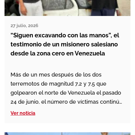
27 julio, 2026
“Siguen excavando con las manos”, el
testimonio de un misionero salesiano
desde la zona cero en Venezuela
Más de un mes después de los dos
terremotos de magnitud 7,2 y 7,5 que
golpearon el norte de Venezuela el pasado
24 de junio, el número de víctimas continúa
aumentando. El último balance oficial eleva
Ver noticia
a 5.546 las personas fallecidas. Además,
16.740 personas han resultado heridas y