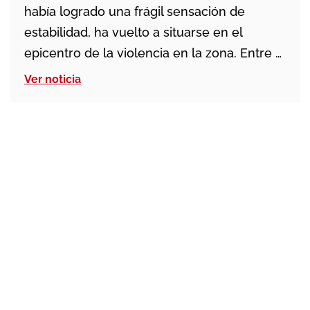
había logrado una frágil sensación de
estabilidad, ha vuelto a situarse en el
epicentro de la violencia en la zona. Entre el
23 de diciembre y el 12 de enero, distintos
Ver noticia
barrios de la ciudad registraron intensos
combates callejeros que causaron al menos
25 personas fallecidas, […]