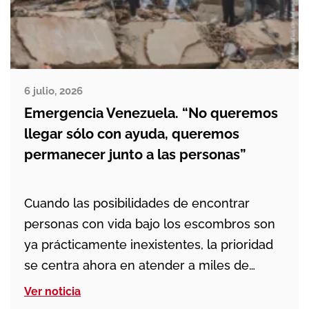
6 julio, 2026
Emergencia Venezuela. “No queremos
llegar sólo con ayuda, queremos
permanecer junto a las personas”
Cuando las posibilidades de encontrar
personas con vida bajo los escombros son
ya prácticamente inexistentes, la prioridad
se centra ahora en atender a miles de
personas que lo han perdido todo y en
Ver noticia
ayudar a las comunidades a recuperar unas