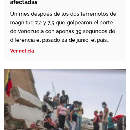
afectadas
Un mes después de los dos terremotos de
magnitud 7,2 y 7,5 que golpearon el norte
de Venezuela con apenas 39 segundos de
diferencia el pasado 24 de junio, el país
continúa afrontando las consecuencias
Ver noticia
humanas, sociales y materiales de la
catástrofe. El último balance oficial eleva a
más de 5.200 las personas fallecidas. Los […]