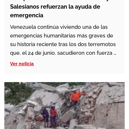
Salesianos refuerzan la ayuda de
emergencia
Venezuela continúa viviendo una de las
emergencias humanitarias más graves de
su historia reciente tras los dos terremotos
que, el 24 de junio, sacudieron con fuerza el
norte. Los seísmos, de magnitud 7,2 y 7,5, se
Ver noticia
produjeron con apenas 39 segundos de
diferencia, una secuencia especialmente
destructiva para edificios, viviendas y
estructuras ya debilitadas por […]