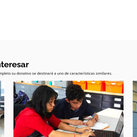
nteresar
pleto su donativo se destinará a uno de características similares.