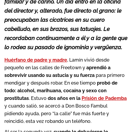
familiar y de cariño. Un día entró en la oficina
del director y, alterado, fue directo al grano: le
preocupaban las cicatrices en su cuero
cabelludo, en sus brazos, sus tatuajes. Le
recordaban continuamente a él y a la gente que
lo rodea su pasado de ignominia y vergüenza.
Huérfano de padre y madre
, Lamín vivió desde
pequeño en las calles de Freetown y
aprendió a
sobrevivir usando su astucia y su fuerza
para primero
mendigar y después robar. En ese tiempo
probó de
todo: alcohol, marihuana, cocaína y sexo con
prostitutas
. Estuvo
dos años en la
Prisión de Pademba
y cuando salió, se acercó a Don Bosco Fambul
pidiendo ayuda, pero “la calle” fue más fuerte y
reincidió, esta vez robando un teléfono.
Al ser la segunda vez,
cuando lo detuvieron lo