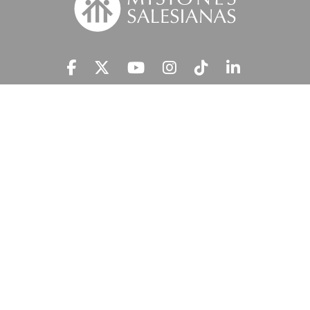
Suscríbete a nuestra MSnews
He leído y acepto la
Información Legal.
MISIONES SALESIANAS tratará tus datos personales con el fin de atender
tu petición y prestar el servicio solicitado, así como enviarte newsletters,
campañas e iniciativas similares de la entidad a través de cualquier medio
multicanal. Tus datos personales no se comunicarán a terceros. En
'Información Legal’ se indica cómo puedes ejercer tus derechos de
acceso, rectificación, supresión, limitación, portabilidad y oposición.
c/ Ferraz 81, 28008 Madrid
914 313 313