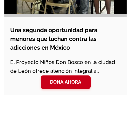
Una segunda oportunidad para
menores que luchan contra las
adicciones en México
El Proyecto Niños Don Bosco en la ciudad
de León ofrece atención integral a
adolescentes y jóvenes en situación de
DONA AHORA
adicción y especial vulnerabilidad. El
objetivo es que puedan recuperar su salud,
reconstruir sus vínculos y avanzar hacia una
vida autónoma. Las adicciones, la pobreza y
la falta de oportunidades dejan a muchos