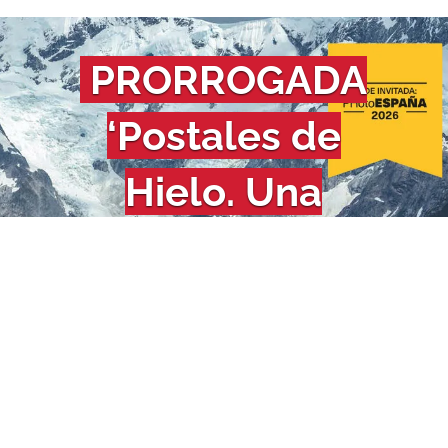
PRORROGADA
‘Postales de
Hielo. Una
mirada
contemporánea’
Noticias