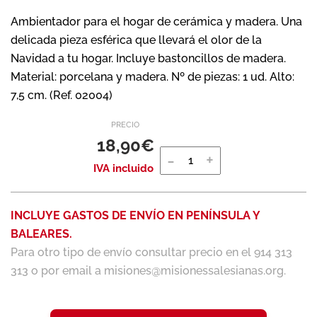
Ambientador para el hogar de cerámica y madera. Una
delicada pieza esférica que llevará el olor de la
Navidad a tu hogar. Incluye bastoncillos de madera.
Material: porcelana y madera. Nº de piezas: 1 ud. Alto:
7,5 cm. (Ref. 02004)
PRECIO
18,90
€
IVA incluido
INCLUYE GASTOS DE ENVÍO EN PENÍNSULA Y
BALEARES.
Para otro tipo de envío consultar precio en el 914 313
313 o por email a misiones@misionessalesianas.org.