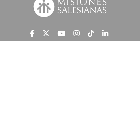
Suscríbete a nuestra MSnews
He leído y acepto la
Información Legal.
MISIONES SALESIANAS tratará tus datos personales con el fin de atender
tu petición y prestar el servicio solicitado, así como enviarte newsletters,
campañas e iniciativas similares de la entidad a través de cualquier medio
multicanal. Tus datos personales no se comunicarán a terceros. En
'Información Legal’ se indica cómo puedes ejercer tus derechos de
acceso, rectificación, supresión, limitación, portabilidad y oposición.
c/ Ferraz 81, 28008 Madrid
914 313 313