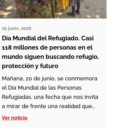
19 junio, 2026
Día Mundial del Refugiado. Casi
118 millones de personas en el
mundo siguen buscando refugio,
protección y futuro
Mañana, 20 de junio, se conmemora
el Día Mundial de las Personas
Refugiadas, una fecha que nos invita
a mirar de frente una realidad que
afecta a millones de personas en el
Ver noticia
mundo. Familias enteras se han visto
obligadas a abandonar sus hogares