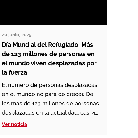
20 junio, 2025
Día Mundial del Refugiado. Más
de 123 millones de personas en
el mundo viven desplazadas por
la fuerza
El número de personas desplazadas
en el mundo no para de crecer. De
los más de 123 millones de personas
desplazadas en la actualidad, casi 43
millones viven refugiadas en otros
Ver noticia
países. 1 de cada 67 personas en el