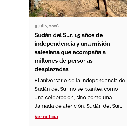
9 julio, 2026
Sudán del Sur, 15 años de
independencia y una misión
salesiana que acompaña a
millones de personas
desplazadas
El aniversario de la independencia de
Sudán del Sur no se plantea como
una celebración, sino como una
llamada de atención. Sudán del Sur
nació como estado independiente el
Ver noticia
9 de julio de 2011, pero la paz