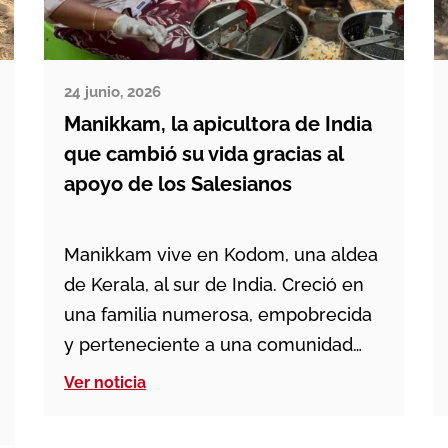
24 junio, 2026
Manikkam, la apicultora de India
que cambió su vida gracias al
apoyo de los Salesianos
Manikkam vive en Kodom, una aldea
de Kerala, al sur de India. Creció en
una familia numerosa, empobrecida
y perteneciente a una comunidad
tribal. Sus circunstancias le
Ver noticia
impidieron continuar estudiando más
allá de los primeros años de escuela.