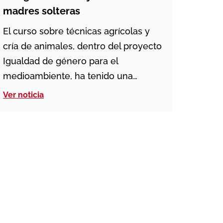
madres solteras
El curso sobre técnicas agrícolas y
cría de animales, dentro del proyecto
Igualdad de género para el
medioambiente, ha tenido una
duración de seis meses. La segunda
Ver noticia
promoción de este proyecto
desarrollado en el Centro don Bosco
Muhazi de Ruanda, se centró en
enseñar a las madres solteras cómo
preparar los campos para la siembra
[…]