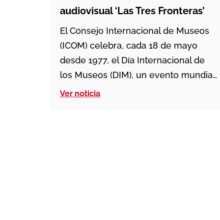
audiovisual ‘Las Tres Fronteras’
El Consejo Internacional de Museos
(ICOM) celebra, cada 18 de mayo
desde 1977, el Día Internacional de
los Museos (DIM), un evento mundial
que destaca el papel transformador
Ver noticia
de los espacios museísticos en la
sociedad. Este año, el DIM
explorará El futuro de los museos en
comunidades en constante cambio,
lema para esta jornada, centrándose
en […]