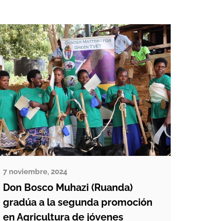
mundo es víctima de migración
forzada debido a los conflictos o la
violencia y 1 de […]
7 noviembre, 2024
Don Bosco Muhazi (Ruanda)
gradúa a la segunda promoción
en Agricultura de jóvenes