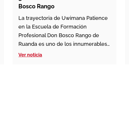
Bosco Rango
La trayectoria de Uwimana Patience
en la Escuela de Formación
Profesional Don Bosco Rango de
Ruanda es uno de los innumerables
ejemplos de resiliencia y superación
Ver noticia
ante las adversidades. La joven,
madre soltera que vive con su
madre y su bebé, ha encontrado un
rayo de esperanza en sus cursos de
corte y confección que […]