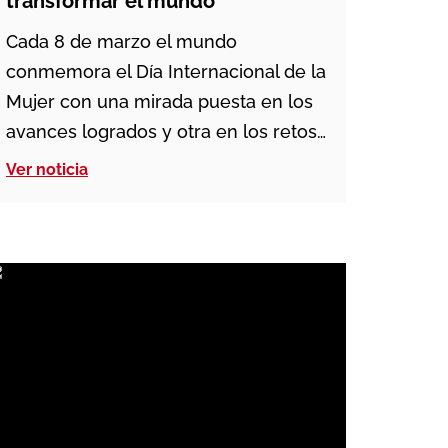
transformar el mundo
Cada 8 de marzo el mundo
conmemora el Día Internacional de la
Mujer con una mirada puesta en los
avances logrados y otra en los retos
que aún quedan por superar. El lema
Ver noticia
propuesto este año por Naciones
Unidas insiste en la necesidad de
acelerar la acción para garantizar
derechos, igualdad y
empoderamiento para todas […]