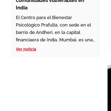
comunidades vulnerables en
India
El Centro para el Bienestar
Psicológico Prafulta, con sede en el
barrio de Andheri, en la capital
financiaera de India, Mumbai, es una
de las respuestas salesianas más
Ver noticia
significativas el país asiático en el
ámbito de la salud mental. Fundado
en 1998 por el salesiano Godfrey
D’Sa, educador cercano y consejero
profesional, el centro nació […]