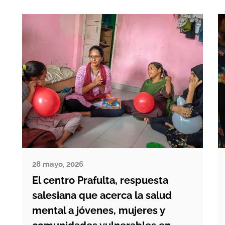
A los 18 años se casó con un
jornalero y, con el tiempo, fue madre
de dos […]
28 mayo, 2026
El centro Prafulta, respuesta
salesiana que acerca la salud
mental a jóvenes, mujeres y