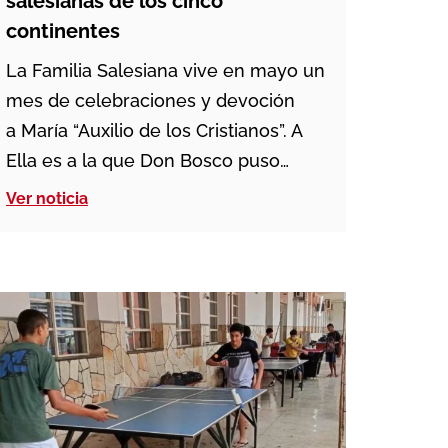
salesianas de los cinco
continentes
La Familia Salesiana vive en mayo un
mes de celebraciones y devoción
a María “Auxilio de los Cristianos”. A
Ella es a la que Don Bosco puso
desde el principio en el centro de su
Ver noticia
obra. Cuando el pequeño Juan Bosco
tenía 9 años soñó que la Virgen le
indicaba ya su vocación y que sería
sacerdote. […]