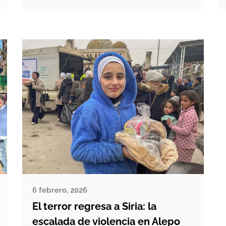
fundamentales. Con motivo del Día
Internacional del Deporte para el
Desarrollo y la Paz, que se celebra
cada 6 de abril, desde MISIONES
SALESIANAS reafirmamos el
compromiso con […]
6 febrero, 2026
El terror regresa a Siria: la
escalada de violencia en Alepo