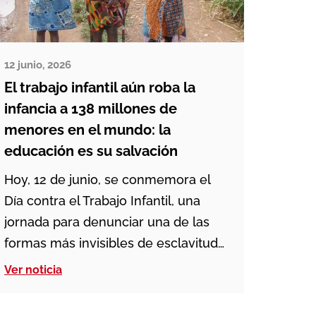
12 junio, 2026
El trabajo infantil aún roba la
infancia a 138 millones de
menores en el mundo: la
educación es su salvación
Hoy, 12 de junio, se conmemora el
Día contra el Trabajo Infantil, una
jornada para denunciar una de las
formas más invisibles de esclavitud
del siglo XXI. En los últimos años se
Ver noticia
han logrado avances y las cifras han
descendido, pero no podemos