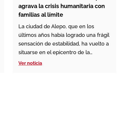
agrava la crisis humanitaria con
familias al límite
La ciudad de Alepo, que en los
últimos años había logrado una frágil
sensación de estabilidad, ha vuelto a
situarse en el epicentro de la
violencia en la zona. Entre el 23 de
Ver noticia
diciembre y el 12 de enero, distintos
barrios de la ciudad registraron
intensos combates callejeros que
causaron al menos 25 personas
fallecidas, […]