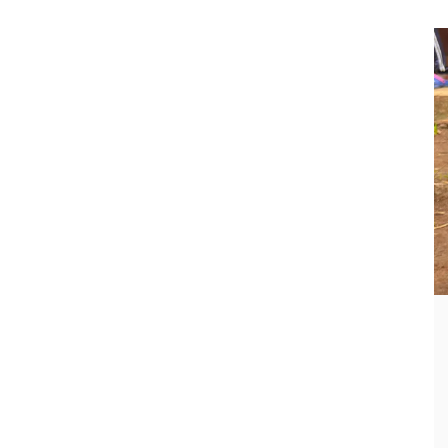
esperada no ha llegado de forma
estable para buena parte de la
población. La violencia, los
enfrentamientos internos, […]