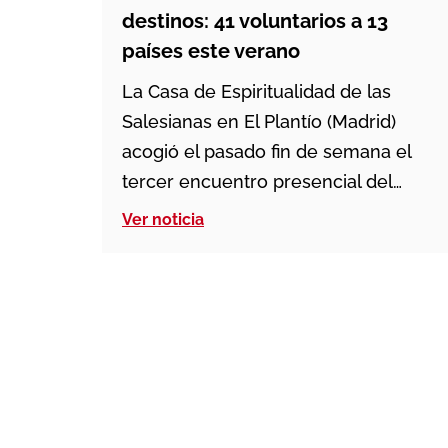
destinos: 41 voluntarios a 13
países este verano
La Casa de Espiritualidad de las
Salesianas en El Plantío (Madrid)
acogió el pasado fin de semana el
tercer encuentro presencial del
programa de Voluntariado Misionero
Ver noticia
Salesiano (VMS) de la Inspectoría
Santiago el Mayor y MISIONES
SALESIANAS. En esta cita
participaron 45 personas, de las
cuales 41 realizarán su experiencia
de voluntariado este verano en […]