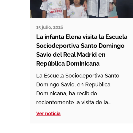
15 julio, 2026
La infanta Elena visita la Escuela
Sociodeportiva Santo Domingo
Savio del Real Madrid en
República Dominicana
La Escuela Sociodeportiva Santo
Domingo Savio, en República
Dominicana, ha recibido
recientemente la visita de la
Fundación Mapfre, encabezada por
Ver noticia
su directora general, Elvira Vega, y la
infanta Elena, miembro del Patronato