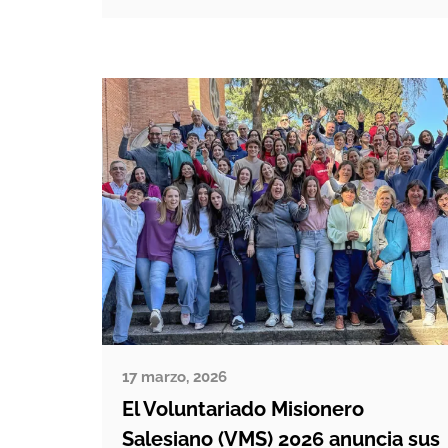
importantes daños materiales en
varias zonas de la localidad. En
cuestión de minutos, el vendaval
arrasó con todo a su paso, dejando a
muchas familias y comunidades en
una situación de […]
17 marzo, 2026
El Voluntariado Misionero
Salesiano (VMS) 2026 anuncia sus