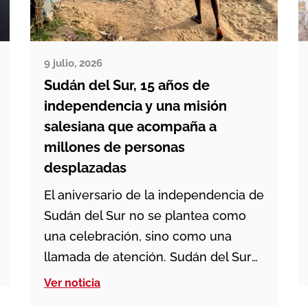
9 julio, 2026
Sudán del Sur, 15 años de
independencia y una misión
salesiana que acompaña a
millones de personas
desplazadas
El aniversario de la independencia de
Sudán del Sur no se plantea como
una celebración, sino como una
llamada de atención. Sudán del Sur
nació como estado independiente el
Ver noticia
9 de julio de 2011, pero la paz