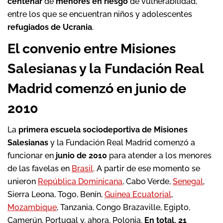
centenar
de
menores en riesgo
de vulnerabilidad,
entre los que se encuentran niños y adolescentes
refugiados de Ucrania
.
El convenio entre Misiones
Salesianas y la Fundación Real
Madrid comenzó en junio de
2010
La
primera escuela sociodeportiva de Misiones
Salesianas
y la Fundación Real Madrid comenzó a
funcionar en
junio de 2010
para atender a los menores
de las favelas en
Brasil
. A partir de ese momento se
unieron
República Dominicana
, Cabo Verde,
Senegal
,
Sierra Leona, Togo, Benín,
Guinea Ecuatorial
,
Mozambique
, Tanzania, Congo Brazaville, Egipto,
Camerún, Portugal y, ahora, Polonia.
En total, 21