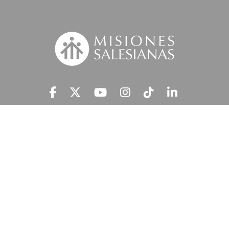
Suscríbete a nuestra MSnews
He leído y acepto la
Información Legal.
MISIONES SALESIANAS tratará tus datos personales con el fin de atender
tu petición y prestar el servicio solicitado, así como enviarte newsletters,
campañas e iniciativas similares de la entidad a través de cualquier medio