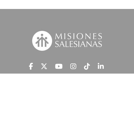
Suscríbete a nuestra MSnews
He leído y acepto la
Información Legal.
MISIONES SALESIANAS tratará tus datos personales con el fin de atender